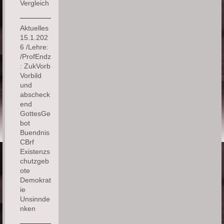
Vergleich
Aktuelles
15.1.202
6 /Lehre:
/ProfEndz
: ZukVorb
Vorbild
und
abscheck
end
GottesGe
bot
Buendnis
CBrf
Existenzs
chutzgeb
ote
Demokrat
ie
Unsinnde
nken