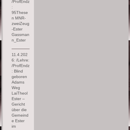
/ProfEndz
:
95These
n MNR-
zweiZeug
-Ester
Gassman
n_Ester
11.4.202
6: /Lehre:
/ProfEndz
: Blind
geboren
Adams
Weg
LaiTheol
Ester –
Gericht
über die
Gemeind
e Ester
im