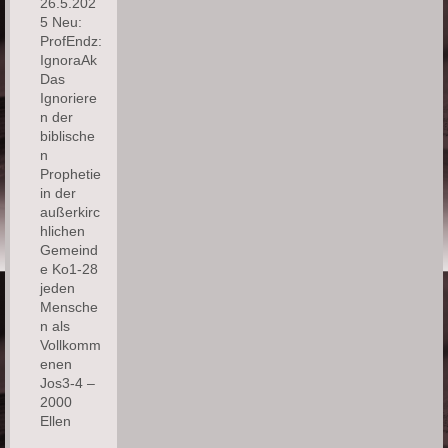
26.5.202
5 Neu:
ProfEndz:
IgnoraAk
Das
Ignoriere
n der
biblische
n
Prophetie
in der
außerkirc
hlichen
Gemeind
e Ko1-28
jeden
Mensche
n als
Vollkomm
enen
Jos3-4 –
2000
Ellen