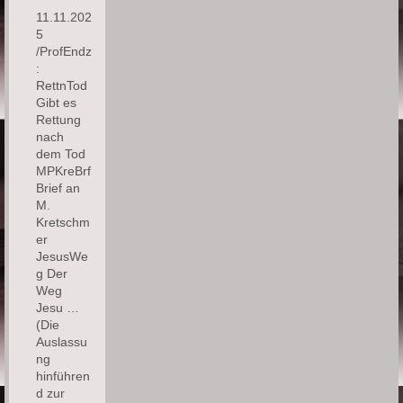
11.11.202
5
/ProfEndz
:
RettnTod
Gibt es
Rettung
nach
dem Tod
MPKreBrf
Brief an
M.
Kretschm
er
JesusWe
g Der
Weg
Jesu …
(Die
Auslassu
ng
hinführen
d zur