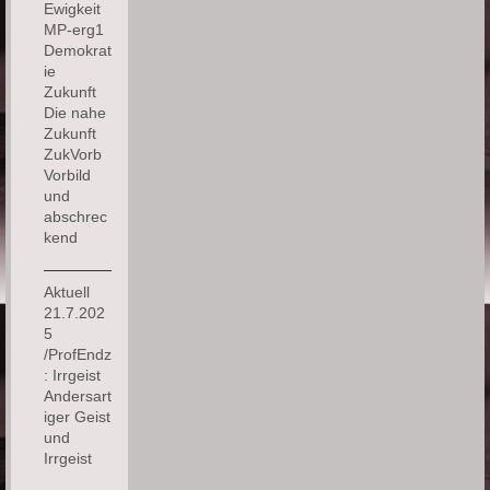
Ewigkeit
MP-erg1
Demokrat
ie
Zukunft
Die nahe
Zukunft
ZukVorb
Vorbild
und
abschrec
kend
Aktuell
21.7.202
5
/ProfEndz
: Irrgeist
Andersart
iger Geist
und
Irrgeist