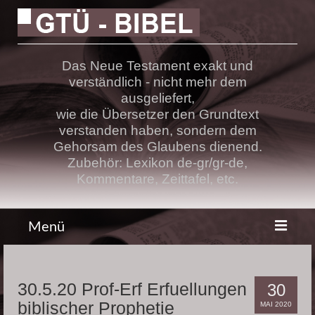
Das Neue Testament exakt und
verständlich - nicht mehr dem
ausgeliefert,
wie die Übersetzer den Grundtext
verstanden haben, sondern dem
Gehorsam des Glaubens dienend.
Zubehör: Lexikon de-gr/gr-de,
Kommentare, Zeittafel, etc.
Menü
Bibel
30.5.20 Prof-Erf Erfuellungen
30
Lehre
biblischer Prophetie
MAI 2020