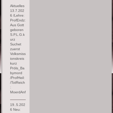
Aktuelles
13.7.202
6 /Lehre:
ProfEndz:
Aus Gott
geboren
S.P.L.G.k
urz
Suchet
zuerst
Volksmiss
ionskreis
kurz
Pröls_Ba
bymord
/ProfHeil:
/TotReich
:
MoerdAnf
19..5.202
6 Neu: