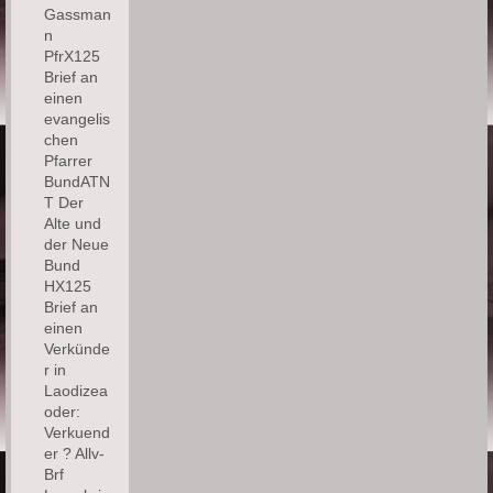
Gassman
n
PfrX125
Brief an
einen
evangelis
chen
Pfarrer
BundATN
T Der
Alte und
der Neue
Bund
HX125
Brief an
einen
Verkünde
r in
Laodizea
oder:
Verkuend
er ? Allv-
Brf