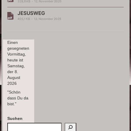
329,8 KB
12. November 2025
JESUSWEG
405,1 KB
12. November 2025
Einen
gesegneten
Vormittag,
heute ist
Samstag,
der 8.
August
2026
"Schön
dass Du da
bist."
Suchen