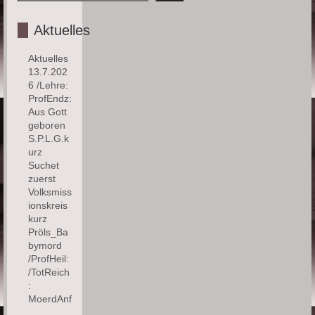
Aktuelles
Aktuelles
13.7.202
6 /Lehre:
ProfEndz:
Aus Gott
geboren
S.P.L.G.k
urz
Suchet
zuerst
Volksmiss
ionskreis
kurz
Pröls_Ba
bymord
/ProfHeil:
/TotReich
:
MoerdAnf