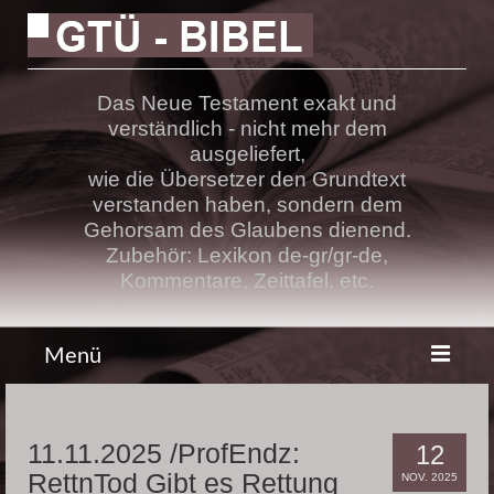
Das Neue Testament exakt und
verständlich - nicht mehr dem
ausgeliefert,
wie die Übersetzer den Grundtext
verstanden haben, sondern dem
Gehorsam des Glaubens dienend.
Zubehör: Lexikon de-gr/gr-de,
Kommentare, Zeittafel, etc.
Menü
Bibel
11.11.2025 /ProfEndz:
12
Lehre
RettnTod Gibt es Rettung
NOV. 2025