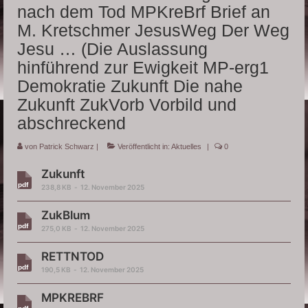
nach dem Tod MPKreBrf Brief an
Fragen
M. Kretschmer JesusWeg Der Weg
Wiki
Jesu … (Die Auslassung
hinführend zur Ewigkeit MP-erg1
Über mich
Demokratie Zukunft Die nahe
Zukunft ZukVorb Vorbild und
abschreckend
von
Patrick Schwarz
|
Veröffentlicht in:
Aktuelles
|
0
Zukunft
238,8 KB
12. November 2025
ZukBlum
275,0 KB
12. November 2025
RETTNTOD
190,5 KB
12. November 2025
MPKREBRF