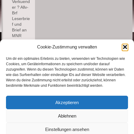
Verkuend
er ? Allv-
Brf
Leserbrie
f und
Brief an
MNR
Cookie-Zustimmung verwalten
Kontakt
Um dir ein optimales Erlebnis zu bieten, verwenden wir Technologien wie
Cookies, um Geräteinformationen zu speichern und/oder darauf
zuzugreifen. Wenn du diesen Technologien zustimmst, können wir Daten
Bernd
wie das Surfverhalten oder eindeutige IDs auf dieser Website verarbeiten.
Fischer
Wenn du deine Zustimmung nicht erteilst oder zurückziehst, können
Email:
bestimmte Merkmale und Funktionen beeinträchtigt werden.
bernd.fi@mail.de
Akzeptieren
Ablehnen
Impressum
Datenschutzerklärung
Einstellungen ansehen
Cookie-Richtlinie (EU)