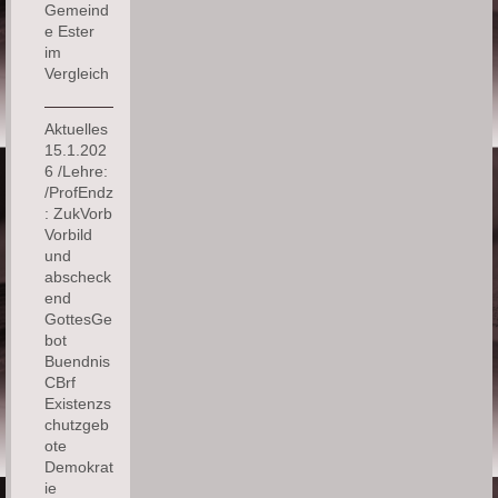
Gemeind
e Ester
im
Vergleich
Aktuelles
15.1.202
6 /Lehre:
/ProfEndz
: ZukVorb
Vorbild
und
abscheck
end
GottesGe
bot
Buendnis
CBrf
Existenzs
chutzgeb
ote
Demokrat
ie