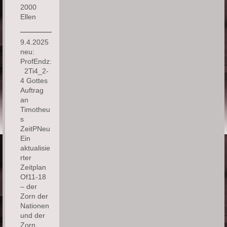
2000
Ellen
9.4.2025
neu:
ProfEndz:
2Ti4_2-
4 Gottes
Auftrag
an
Timotheu
s
ZeitPNeu
Ein
aktualisie
rter
Zeitplan
Of11-18
– der
Zorn der
Nationen
und der
Zorn