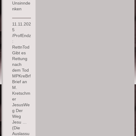
Unsinnde
nken
11.11.202
5
/ProfEndz
:
RettnTod
Gibt es
Rettung
nach
dem Tod
MPKreBrf
Brief an
M.
Kretschm
er
JesusWe
g Der
Weg
Jesu …
(Die
Auslassu