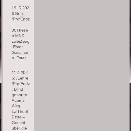
19..5.202
6 Neu:
/ProfEndz
:
95These
n MNR-
zweiZeug
-Ester
Gassman
n_Ester
11.4.202
6: /Lehre:
/ProfEndz
: Blind
geboren
Adams
Weg
LaiTheol
Ester –
Gericht
über die