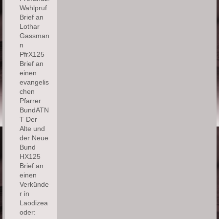
Wahlpruf
Brief an
Lothar
Gassman
n
PfrX125
Brief an
einen
evangelis
chen
Pfarrer
BundATN
T Der
Alte und
der Neue
Bund
HX125
Brief an
einen
Verkünde
r in
Laodizea
oder: