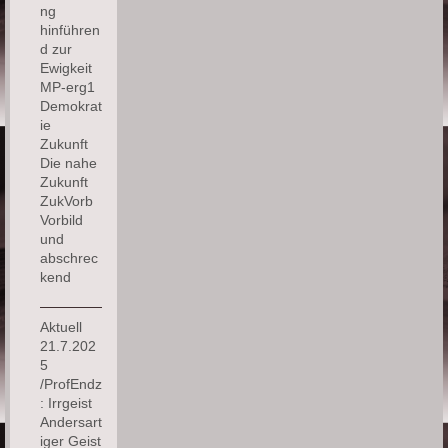
ng
hinführen
d zur
Ewigkeit
MP-erg1
Demokrat
ie
Zukunft
Die nahe
Zukunft
ZukVorb
Vorbild
und
abschrec
kend
Aktuell
21.7.202
5
/ProfEndz
: Irrgeist
Andersart
iger Geist