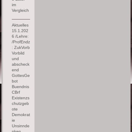
im
Vergleich
Aktuelles
15.1.202
6 /Lehre:
/ProfEndz
: ZukVorb
Vorbild
und
abscheck
end
GottesGe
bot
Buendnis
CBrf
Existenzs
chutzgeb
ote
Demokrat
ie
Unsinnde
nken