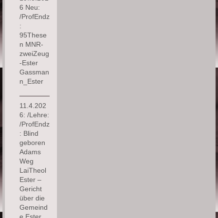
6 Neu:
/ProfEndz
:
95These
n MNR-
zweiZeug
-Ester
Gassman
n_Ester
11.4.202
6: /Lehre:
/ProfEndz
: Blind
geboren
Adams
Weg
LaiTheol
Ester –
Gericht
über die
Gemeind
e Ester