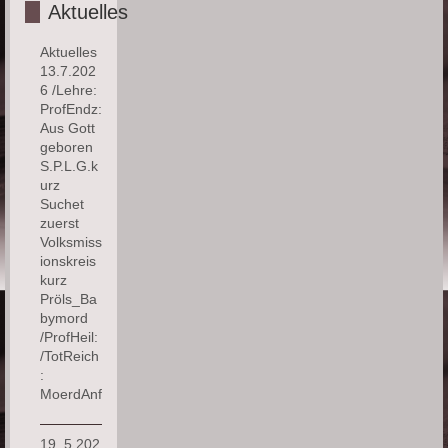
Aktuelles
Aktuelles
13.7.202
6 /Lehre:
ProfEndz:
Aus Gott
geboren
S.P.L.G.k
urz
Suchet
zuerst
Volksmiss
ionskreis
kurz
Pröls_Ba
bymord
/ProfHeil:
/TotReich
:
MoerdAnf
19..5.202