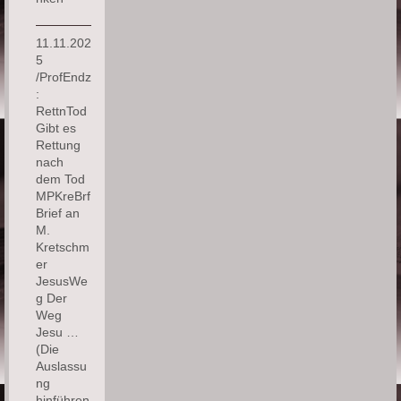
11.11.202
5
/ProfEndz
:
RettnTod
Gibt es
Rettung
nach
dem Tod
MPKreBrf
Brief an
M.
Kretschm
er
JesusWe
g Der
Weg
Jesu …
(Die
Auslassu
ng
hinführen