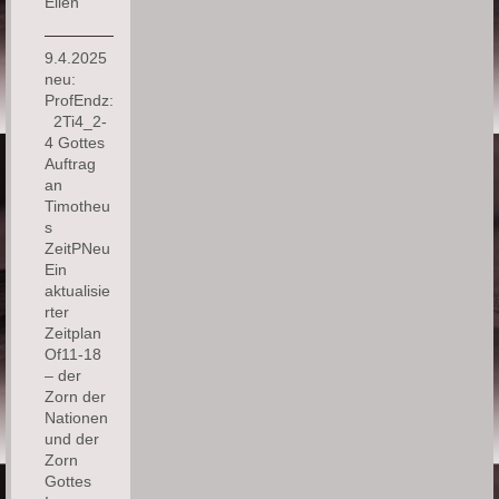
Ellen
9.4.2025
neu:
ProfEndz:
2Ti4_2-
4 Gottes
Auftrag
an
Timotheu
s
ZeitPNeu
Ein
aktualisie
rter
Zeitplan
Of11-18
– der
Zorn der
Nationen
und der
Zorn
Gottes