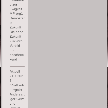
d zur
Ewigkeit
MP-erg1
Demokrat
ie
Zukunft
Die nahe
Zukunft
ZukVorb
Vorbild
und
abschrec
kend
Aktuell
21.7.202
5
/ProfEndz
: Irrgeist
Andersart
iger Geist
und
Irrgeist