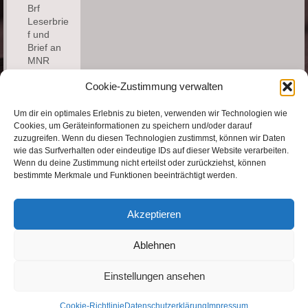
Brf
Leserbrie
f und
Brief an
MNR
Cookie-Zustimmung verwalten
Kontakt
Um dir ein optimales Erlebnis zu bieten, verwenden wir Technologien wie
Cookies, um Geräteinformationen zu speichern und/oder darauf
zuzugreifen. Wenn du diesen Technologien zustimmst, können wir Daten
Bernd
wie das Surfverhalten oder eindeutige IDs auf dieser Website verarbeiten.
Fischer
Wenn du deine Zustimmung nicht erteilst oder zurückziehst, können
Email:
bestimmte Merkmale und Funktionen beeinträchtigt werden.
bernd.fi@mail.de
Akzeptieren
Ablehnen
Impressum
Datenschutzerklärung
Einstellungen ansehen
Cookie-Richtlinie (EU)
© 2026 GTÜ - Bibel
Cookie-Richtlinie
Datenschutzerklärung
Impressum