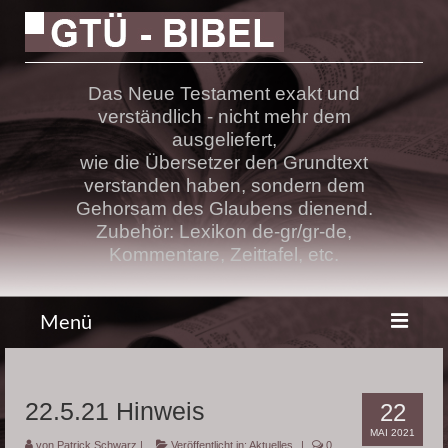
Das Neue Testament exakt und
verständlich - nicht mehr dem
ausgeliefert,
wie die Übersetzer den Grundtext
verstanden haben, sondern dem
Gehorsam des Glaubens dienend.
Zubehör: Lexikon de-gr/gr-de,
Kommentare, Zeittafel, etc.
Menü
Bibel
22.5.21 Hinweis
22
Lehre
MAI 2021
von
Patrick Schwarz
|
Veröffentlicht in:
Aktuelles
|
0