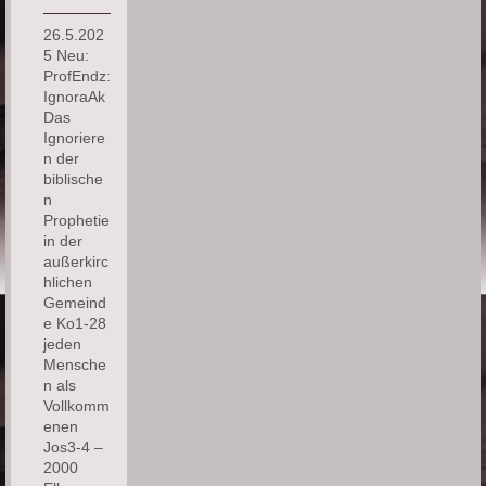
26.5.202
5 Neu:
ProfEndz:
IgnoraAk
Das
Ignoriere
n der
biblische
n
Prophetie
in der
außerkirc
hlichen
Gemeind
e Ko1-28
jeden
Mensche
n als
Vollkomm
enen
Jos3-4 –
2000