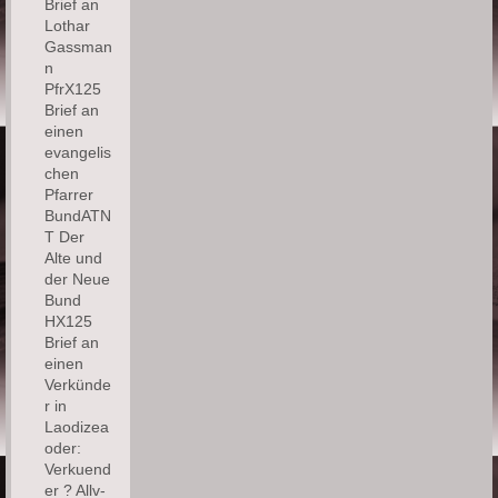
Brief an
Lothar
Gassman
n
PfrX125
Brief an
einen
evangelis
chen
Pfarrer
BundATN
T Der
Alte und
der Neue
Bund
HX125
Brief an
einen
Verkünde
r in
Laodizea
oder:
Verkuend
er ? Allv-