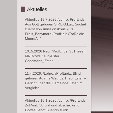
Aktuelles
Aktuelles 13.7.2026 /Lehre: ProfEndz:
Aus Gott geboren S.P.L.G.kurz Suchet
zuerst Volksmissionskreis kurz
Pröls_Babymord /ProfHeil: /TotReich:
MoerdAnf
19..5.2026 Neu: /ProfEndz: 95Thesen
MNR-zweiZeug-Ester
Gassmann_Ester
11.4.2026: /Lehre: /ProfEndz: Blind
geboren Adams Weg LaiTheol Ester –
Gericht über die Gemeinde Ester im
Vergleich
Aktuelles 15.1.2026 /Lehre: /ProfEndz:
ZukVorb Vorbild und abscheckend
GottesGebot BuendnisCBrf