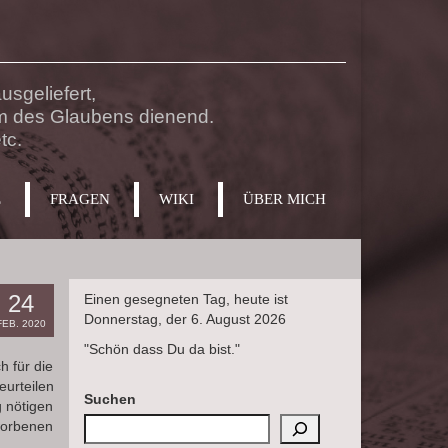
sgeliefert,
m des Glaubens dienend.
tc.
E
FRAGEN
WIKI
ÜBER MICH
24
Einen gesegneten Tag, heute ist
Donnerstag, der 6. August 2026
FEB. 2020
"Schön dass Du da bist."
h für die
urteilen
Suchen
g nötigen
rworbenen