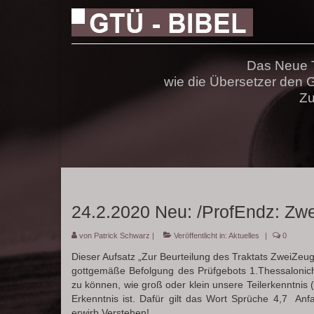
Das Neue T
wie die Übersetzer den
Zu
24.2.2020 Neu: /ProfEndz: Zwe
von
Patrick Schwarz
|
Veröffentlicht in:
Aktuelles
|
0
Dieser Aufsatz „Zur Beurteilung des Traktats ZweiZeug“ 
gottgemäße Befolgung des Prüfgebots 1.Thessaloniche
zu können, wie groß oder klein unsere Teilerkenntnis 
Erkenntnis ist. Dafür gilt das Wort Sprüche 4,7 Anf
erwirb Verstehen!