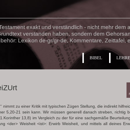
estament exakt und verständlich - nicht mehr dem au
 Grundtext verstanden haben, sondern dem Gehorsa
behör: Lexikon de-gr/gr-de, Kommentare, Zeittafel, e
BIBEL
LEHR
iZUrt
nimmt zu einer Kritik mit typischen Zügen Stellung, die indirekt hilfreic
r 5,20-21 sein kann. Wir müssen generell danach streben, richtig be
(1.Korinther 13,8) im Vergleich zu der für eine sachgemäße Beurteilun
ang <der> Weisheit <ist>: Erwirb Weisheit, und mittels all deines E