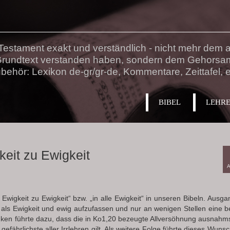
estament exakt und verständlich - nicht mehr dem au
 Grundtext verstanden haben, sondern dem Gehorsa
behör: Lexikon de-gr/gr-de, Kommentare, Zeittafel, e
BIBEL
LEHR
eit zu Ewigkeit
A
 Ewigkeit zu Ewigkeit“ bzw. „in alle Ewigkeit“ in unseren Bibeln. Ausg
h als Ewigkeit und ewig aufzufassen und nur an wenigen Stellen eine 
en führte dazu, dass die in Ko1,20 bezeugte Allversöhnung ausnahms
efährlichste aller Irrlehren gilt. Als weitere Folge führte dieses Wun