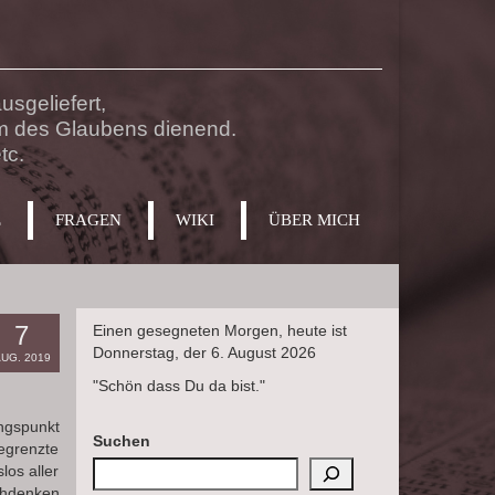
sgeliefert,
m des Glaubens dienend.
tc.
E
FRAGEN
WIKI
ÜBER MICH
7
Einen gesegneten Morgen, heute ist
Donnerstag, der 6. August 2026
UG. 2019
"Schön dass Du da bist."
angspunkt
Suchen
begrenzte
los aller
schdenken