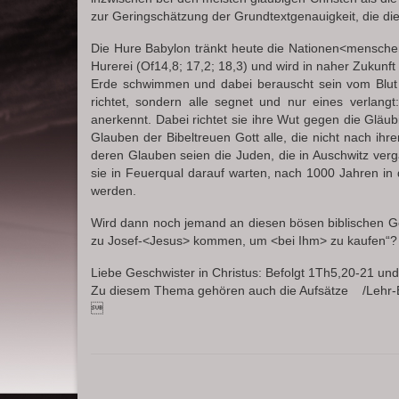
zur Geringschätzung der Grundtextgenauigkeit, die die 
Die Hure Babylon tränkt heute die Nationen<menschen
Hurerei (Of14,8; 17,2; 18,3) und wird in naher Zukunf
Erde schwimmen und dabei berauscht sein vom Blut de
richtet, sondern alle segnet und nur eines verlang
anerkennt. Dabei richtet sie ihre Wut gegen die Gläub
Glauben der Bibeltreuen Gott alle, die nicht nach ih
deren Glauben seien die Juden, die in Auschwitz ve
sie in Feuerqual darauf warten, nach 1000 Jahren in
werden.
Wird dann noch jemand an diesen bösen biblischen Go
zu Josef-<Jesus> kommen, um <bei Ihm> zu kaufen“?
Liebe Geschwister in Christus: Befolgt 1Th5,20-21 und p
Zu diesem Thema gehören auch die Aufsätze /Lehr-E
