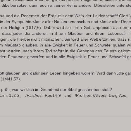
Bibelbersetzer dann auch an einer Reihe anderer Bibelstellen unterste
> und die Regenten der Erde mit dem Wein der Leidenschaft/ Gier/ W
t in der Sympathie <fast> aller Nationenmenschen und <fast> aller Reg
r Heiligen (Of17,6). Dabei wird sie ihren Gott anpreisen als den, d
t: dass jeder die anderen in ihrem Glauben und ihrem Lebensstil fr
igen, die hierbei nicht mitmachen. Sie wird aller Welt erzählen, dass
rem Maßstab glauben, in alle Ewigkeit in Feuer und Schwefel quälen w
rgast wurden, nach ihrem Tod sofort in die Gehenna des Feuers geko
 den Feuersee geworfen und in alle Ewigkeit in Feuer und Schwefel g
tt glauben und dafür sein Leben hingeben wollen? Wird dann „die ga
 (1M41,57).
rüft, was wirklich im Grundtext der Bibel geschrieben steht!
rm: 1J2-2, /FalsAusl: Roe14-9 und /ProfHeil: /Allvers: Ewig-Aeo.