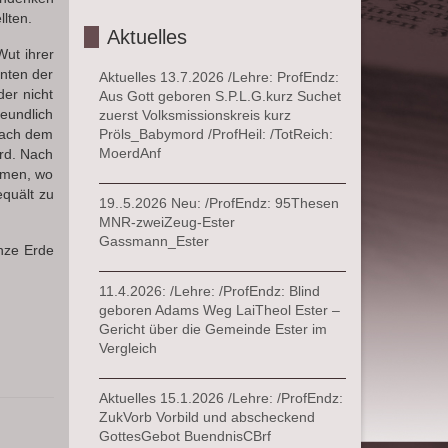
llten.
Aktuelles
ut ihrer
enten der
Aktuelles 13.7.2026 /Lehre: ProfEndz:
er nicht
Aus Gott geboren S.P.L.G.kurz Suchet
eundlich
zuerst Volksmissionskreis kurz
 nach dem
Pröls_Babymord /ProfHeil: /TotReich:
MoerdAnf
ird. Nach
mmen, wo
equält zu
19..5.2026 Neu: /ProfEndz: 95Thesen
MNR-zweiZeug-Ester
Gassmann_Ester
nze Erde
11.4.2026: /Lehre: /ProfEndz: Blind
geboren Adams Weg LaiTheol Ester –
Gericht über die Gemeinde Ester im
Vergleich
Aktuelles 15.1.2026 /Lehre: /ProfEndz:
ZukVorb Vorbild und abscheckend
GottesGebot BuendnisCBrf