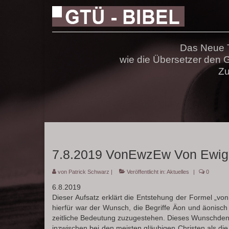
Das Neue T
wie die Übersetzer den
Zu
7.8.2019 VonEwzEw Von Ewigk
von
Patrick Schwarz
|
Veröffentlicht in:
Aktuelles
|
0
6.8.2019
Dieser Aufsatz erklärt die Entstehung der Formel „von
hierfür war der Wunsch, die Begriffe Äon und äonisc
zeitliche Bedeutung zuzugestehen. Dieses Wunschdenk
inzwischen bei den meisten gläubigen Christen als die g