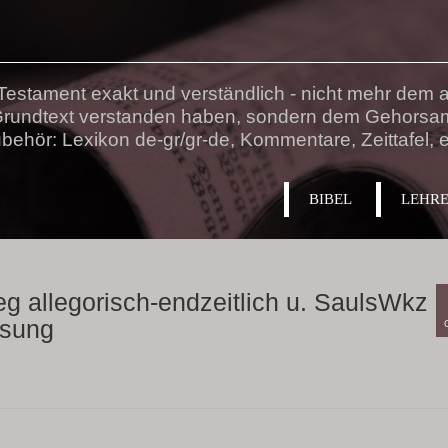
estament exakt und verständlich - nicht mehr dem au
 Grundtext verstanden haben, sondern dem Gehorsa
behör: Lexikon de-gr/gr-de, Kommentare, Zeittafel, e
BIBEL
LEHR
g allegorisch-endzeitlich u. SaulsWkz
ssung