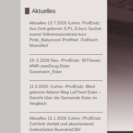
Aktuelles
Aktuelles 13.7.2026 /Lehre: ProfEndz:
Aus Gott geboren S.P.L.G.kurz Suchet
zuerst Volksmissionskreis kurz
Pröls_Babymord /ProfHeil: /TotReich:
MoerdAnf
19..5.2026 Neu: /ProfEndz: 95Thesen
MNR-zweiZeug-Ester
Gassmann_Ester
11.4.2026: /Lehre: /ProfEndz: Blind
geboren Adams Weg LaiTheol Ester –
Gericht über die Gemeinde Ester im
Vergleich
Aktuelles 15.1.2026 /Lehre: /ProfEndz:
ZukVorb Vorbild und abscheckend
GottesGebot BuendnisCBrf