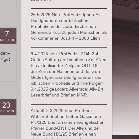
26.5.2025 Neu: ProfEndz: IgnoraAk
Das Ignorieren der biblischen
Prophetie in der außerkirchlichen
7
Gemeinde Ko1-28 jeden Menschen als
Vollkommenen Jos3-4 – 2000 Ellen
MAI 2018
nden–
9.4.2025 neu: ProfEndz: 2Ti4_2-4
°⟨ge⟩
Gottes Auftrag an Timotheus ZeitPNeu
Ein aktualisierter Zeitplan Of11-18 –
der Zorn der Nationen und der Zorn
Gottes Ignoranz Das Ignorieren der
biblischen Prophetie und ihre Folgen
9.4.2025 geändert: Allversoe: Allv-Brf
Leserbrief und Brief an MNR
23
Aktuell: 3.3.2025 neu: ProfEndz:
FEB. 2018
Wahlpruf Brief an Lothar Gassmann
PfrX125 Brief an einen evangelischen
Pfarrer BundATNT Der Alte und der
Neue Bund HX125 Brief an einen