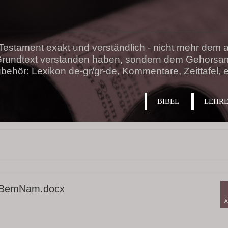
estament exakt und verständlich - nicht mehr dem au
 Grundtext verstanden haben, sondern dem Gehorsa
behör: Lexikon de-gr/gr-de, Kommentare, Zeittafel, e
BIBEL
LEHR
 3-BemNam.docx
A