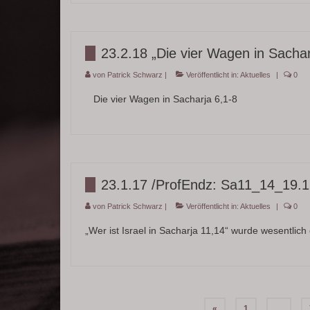
23.2.18 „Die vier Wagen in Sachar
von
Patrick Schwarz
|
Veröffentlicht in:
Aktuelles
|
0
Die vier Wagen in Sacharja 6,1-8
23.1.17 /ProfEndz: Sa11_14_19.1
von
Patrick Schwarz
|
Veröffentlicht in:
Aktuelles
|
0
„Wer ist Israel in Sacharja 11,14“ wurde wesentlich 
Seitennummerierung
«
1
…