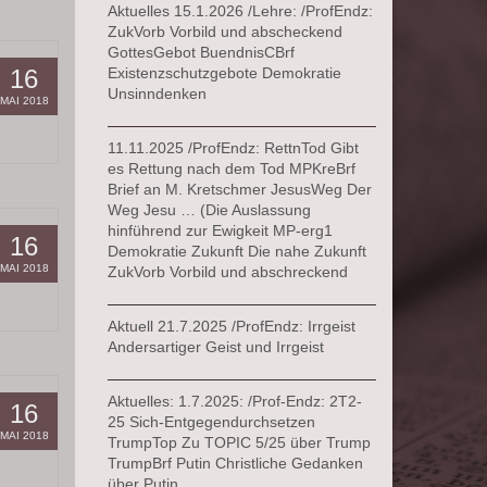
Aktuelles 15.1.2026 /Lehre: /ProfEndz:
ZukVorb Vorbild und abscheckend
GottesGebot BuendnisCBrf
16
Existenzschutzgebote Demokratie
Unsinndenken
MAI 2018
11.11.2025 /ProfEndz: RettnTod Gibt
es Rettung nach dem Tod MPKreBrf
Brief an M. Kretschmer JesusWeg Der
Weg Jesu … (Die Auslassung
hinführend zur Ewigkeit MP-erg1
16
Demokratie Zukunft Die nahe Zukunft
MAI 2018
ZukVorb Vorbild und abschreckend
Aktuell 21.7.2025 /ProfEndz: Irrgeist
Andersartiger Geist und Irrgeist
Aktuelles: 1.7.2025: /Prof-Endz: 2T2-
16
25 Sich-Entgegendurchsetzen
MAI 2018
TrumpTop Zu TOPIC 5/25 über Trump
TrumpBrf Putin Christliche Gedanken
über Putin