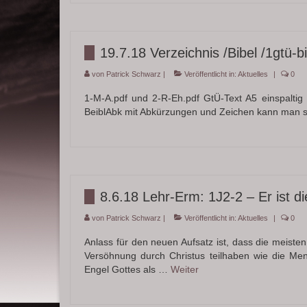
19.7.18 Verzeichnis /Bibel /1gtü-b
von
Patrick Schwarz
|
Veröffentlicht in:
Aktuelles
|
0
1-M-A.pdf und 2-R-Eh.pdf GtÜ-Text A5 einspalti
BeiblAbk mit Abkürzungen und Zeichen kann man
8.6.18 Lehr-Erm: 1J2-2 – Er ist d
von
Patrick Schwarz
|
Veröffentlicht in:
Aktuelles
|
0
Anlass für den neuen Aufsatz ist, dass die meist
Versöhnung durch Christus teilhaben wie die Me
Engel Gottes als …
Weiter