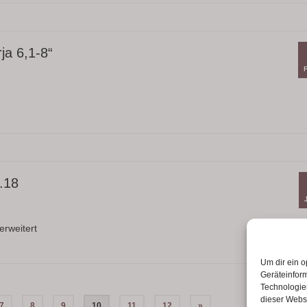
ja 6,1-8“
.18
erweitert
Um dir ein o
Geräteinfor
Technologien
dieser Websi
7
8
9
10
11
12
»