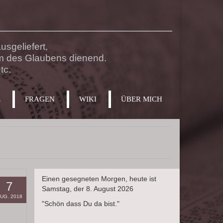
sgeliefert,
m des Glaubens dienend.
tc.
E
FRAGEN
WIKI
ÜBER MICH
Einen gesegneten Morgen, heute ist
7
Samstag, der 8. August 2026
UG. 2018
"Schön dass Du da bist."