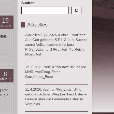
Suchen
19
Aktuelles
JULI 2018
Aktuelles 13.7.2026 /Lehre: ProfEndz:
/8/6.
Aus Gott geboren S.P.L.G.kurz Suchet
zuerst Volksmissionskreis kurz
Pröls_Babymord /ProfHeil: /TotReich:
MoerdAnf
19..5.2026 Neu: /ProfEndz: 95Thesen
MNR-zweiZeug-Ester
8
Gassmann_Ester
JUNI 2018
11.4.2026: /Lehre: /ProfEndz: Blind
g und
geboren Adams Weg LaiTheol Ester –
e die
Gericht über die Gemeinde Ester im
Vergleich