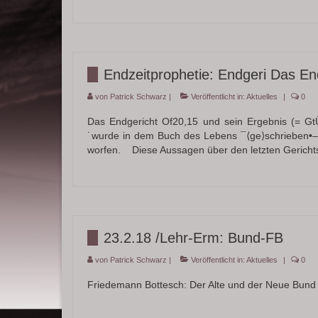
Endzeitprophetie: Endgeri Das En
von
Patrick Schwarz
|
Veröffentlicht in:
Aktuelles
|
0
Das Endgericht Of20,15 und sein Ergebnis (= G
˙wurde in dem Buch des Lebens ¯⟨ge⟩schrieben•–
worfen. Diese Aussagen über den letzten Gerich
23.2.18 /Lehr-Erm: Bund-FB
von
Patrick Schwarz
|
Veröffentlicht in:
Aktuelles
|
0
Friedemann Bottesch: Der Alte und der Neue Bund