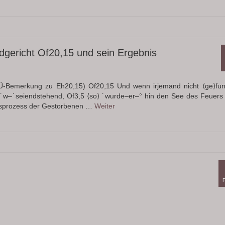
dgericht Of20,15 und sein Ergebnis
tÜ-Bemerkung zu Eh20,15) Of20,15 Und wenn irjemand nicht ⟨ge⟩fu
˙w–˙seiendstehend, Of3,5 ⟨so⟩ ˙wurde–er–° hin den See des Feuers 
tsprozess der Gestorbenen …
Weiter