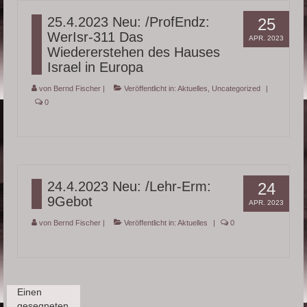
Fragen
25.4.2023 Neu: /ProfEndz:
25
WerIsr-311 Das
Wiki
APR. 2023
Wiedererstehen des Hauses
Über mich
Israel in Europa
von
Bernd Fischer
|
Veröffentlicht in:
Aktuelles
,
Uncategorized
|
0
24.4.2023 Neu: /Lehr-Erm:
24
9Gebot
APR. 2023
von
Bernd Fischer
|
Veröffentlicht in:
Aktuelles
|
0
Einen
gesegneten