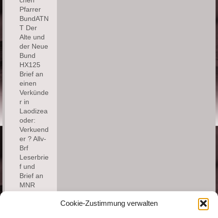
Pfarrer
BundATN
T Der
Alte und
der Neue
Bund
HX125
Brief an
einen
Verkünde
r in
Laodizea
oder:
Verkuend
er ? Allv-
Brf
Leserbrie
f und
Brief an
MNR
Cookie-Zustimmung verwalten