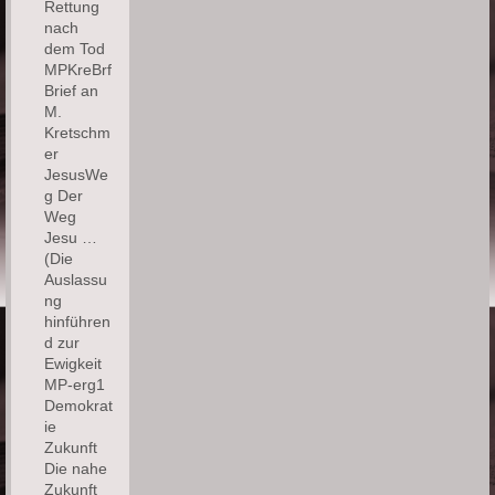
Rettung
nach
dem Tod
MPKreBrf
Brief an
M.
Kretschm
er
JesusWe
g Der
Weg
Jesu …
(Die
Auslassu
ng
hinführen
d zur
Ewigkeit
MP-erg1
Demokrat
ie
Zukunft
Die nahe
Zukunft