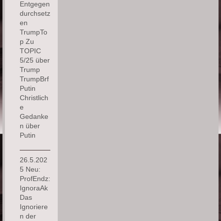
Entgegen
durchsetz
en
TrumpTo
p Zu
TOPIC
5/25 über
Trump
TrumpBrf
Putin
Christlich
e
Gedanke
n über
Putin
26.5.202
5 Neu:
ProfEndz:
IgnoraAk
Das
Ignoriere
n der