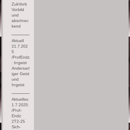
ZukVorb
Vorbild
und
abschrec
kend
Aktuell
21.7.202
5
/ProfEndz
: Irrgeist
Andersart
iger Geist
und
Irrgeist
Aktuelles:
1.7.2025:
/Prof-
Endz:
2T2-25
Sich-