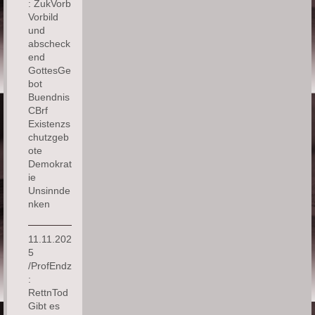
: ZukVorb
Vorbild
und
abscheck
end
GottesGe
bot
Buendnis
CBrf
Existenzs
chutzgeb
ote
Demokrat
ie
Unsinnde
nken
11.11.202
5
/ProfEndz
:
RettnTod
Gibt es