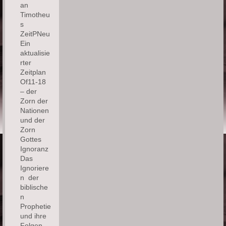
an
Timotheu
s
ZeitPNeu
Ein
aktualisie
rter
Zeitplan
Of11-18
– der
Zorn der
Nationen
und der
Zorn
Gottes
Ignoranz
Das
Ignoriere
n der
biblische
n
Prophetie
und ihre
Folgen