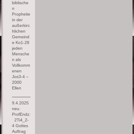
biblische
n
Prophetie
in der
außerkirc
hlichen
Gemeind
e Ko1-28
jeden
Mensche
n als
Vollkomm
enen
Jos3-4 –
2000
Ellen
9.4.2025
neu:
ProfEndz:
2Ti4_2-
4 Gottes
Auftrag