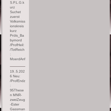
S.P.L.G.k
urz
Suchet
zuerst
Volksmiss
ionskreis
kurz
Pröls_Ba
bymord
/ProfHeil:
/TotReich
:
MoerdAnf
19..5.202
6 Neu:
/ProfEndz
:
95These
n MNR-
zweiZeug
-Ester
Gassman