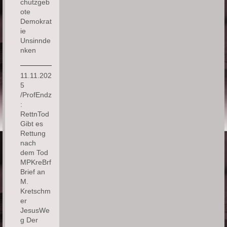
chutzgeb
ote
Demokrat
ie
Unsinnde
nken
11.11.202
5
/ProfEndz
:
RettnTod
Gibt es
Rettung
nach
dem Tod
MPKreBrf
Brief an
M.
Kretschm
er
JesusWe
g Der