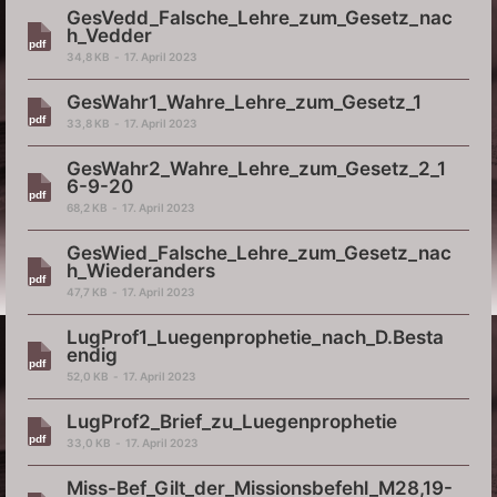
GesVedd_Falsche_Lehre_zum_Gesetz_nac
h_Vedder
34,8 KB
17. April 2023
GesWahr1_Wahre_Lehre_zum_Gesetz_1
33,8 KB
17. April 2023
GesWahr2_Wahre_Lehre_zum_Gesetz_2_1
6-9-20
68,2 KB
17. April 2023
GesWied_Falsche_Lehre_zum_Gesetz_nac
h_Wiederanders
47,7 KB
17. April 2023
LugProf1_Luegenprophetie_nach_D.Besta
endig
52,0 KB
17. April 2023
LugProf2_Brief_zu_Luegenprophetie
33,0 KB
17. April 2023
Miss-Bef_Gilt_der_Missionsbefehl_M28,19-