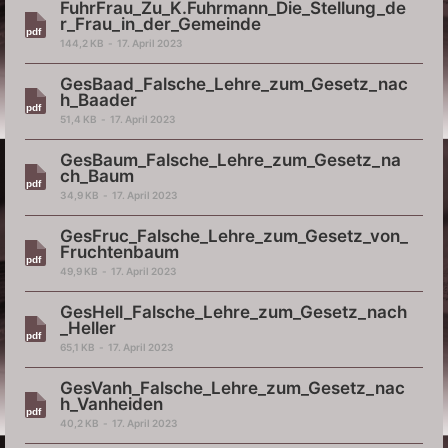
FuhrFrau_Zu_K.Fuhrmann_Die_Stellung_de
r_Frau_in_der_Gemeinde
144,2 KB
17. April 2023
GesBaad_Falsche_Lehre_zum_Gesetz_nac
h_Baader
51,4 KB
17. April 2023
GesBaum_Falsche_Lehre_zum_Gesetz_na
ch_Baum
34,9 KB
17. April 2023
GesFruc_Falsche_Lehre_zum_Gesetz_von_
Fruchtenbaum
49,9 KB
17. April 2023
GesHell_Falsche_Lehre_zum_Gesetz_nach
_Heller
65,1 KB
17. April 2023
GesVanh_Falsche_Lehre_zum_Gesetz_nac
h_Vanheiden
40,2 KB
17. April 2023