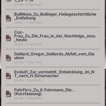
57,3 KB
17. April 2023
BullMoes_Zu_Bullinger_Heilsgeschichtliche
_Entfaltung
28,8 KB
17. April 2023
Coc-
Frau_Zu_Die_Frau_in_der_Nachfolge_Jesu
_heute
26,8 KB
17. April 2023
Dalliard_Gregor_Dalliards_Abfall_vom_Gla
uben
45,3 KB
17. April 2023
Evolut1_Zur_vermeintl._Entwicklung_im_N
T_nach_H.Schumacher
46,6 KB
17. April 2023
FuhrFkrz_Zu_K.Fuhrmann_Die...
(Kurzfassung)
24,2 KB
17. April 2023