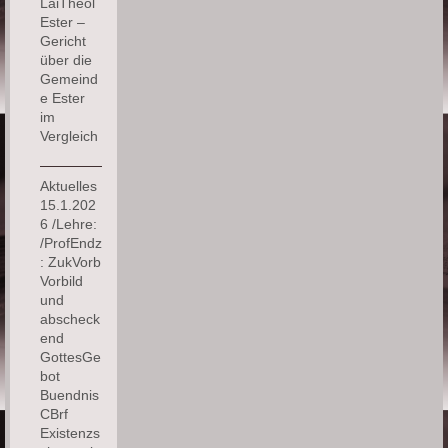
LaiTheol
Ester –
Gericht
über die
Gemeind
e Ester
im
Vergleich
Aktuelles
15.1.202
6 /Lehre:
/ProfEndz
: ZukVorb
Vorbild
und
abscheck
end
GottesGe
bot
Buendnis
CBrf
Existenzs