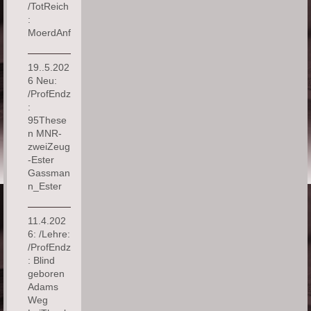
/TotReich
:
MoerdAnf
19..5.202
6 Neu:
/ProfEndz
:
95These
n MNR-
zweiZeug
-Ester
Gassman
n_Ester
11.4.202
6: /Lehre:
/ProfEndz
: Blind
geboren
Adams
Weg