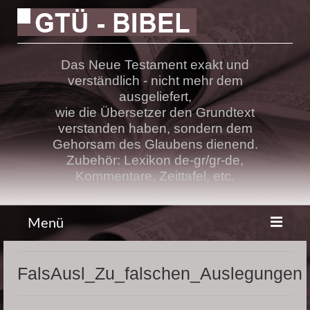
Das Neue Testament exakt und
verständlich - nicht mehr dem
ausgeliefert,
wie die Übersetzer den Grundtext
verstanden haben, sondern dem
Gehorsam des Glaubens dienend.
Zubehör: Lexikon de-gr/gr-de,
Kommentare, Zeittafel, etc.
Menü
Bibel
FalsAusl_Zu_falschen_Auslegungen
Lehre