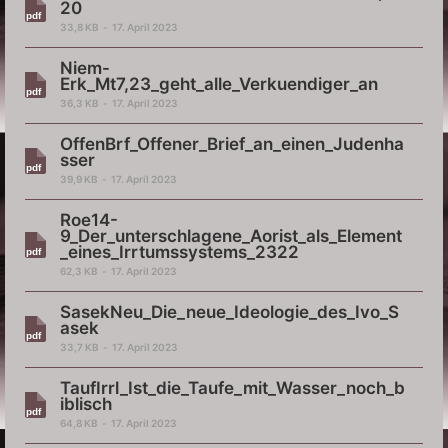
20
33,8 KB
17. April 2023
Niem-
Erk_Mt7,23_geht_alle_Verkuendiger_an
36,3 KB
17. April 2023
OffenBrf_Offener_Brief_an_einen_Judenha
sser
39,9 KB
17. April 2023
Roe14-
9_Der_unterschlagene_Aorist_als_Element
_eines_Irrtumssystems_2322
62,3 KB
17. April 2023
SasekNeu_Die_neue_Ideologie_des_Ivo_S
asek
33,7 KB
17. April 2023
TaufIrrl_Ist_die_Taufe_mit_Wasser_noch_b
iblisch
64,8 KB
17. April 2023