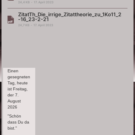
24,4 KB
17. April 2023
ZitatTh_Die_irrige_Zitattheorie_zu_1Ko11_2
-16_23-2-21
24,7 KB
17. April 2023
Einen
gesegneten
Tag, heute
ist Freitag,
der 7.
August
2026
"Schön
dass Du da
bist."