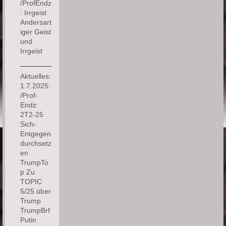
/ProfEndz
: Irrgeist
Andersart
iger Geist
und
Irrgeist
Aktuelles:
1.7.2025:
/Prof-
Endz:
2T2-25
Sich-
Entgegen
durchsetz
en
TrumpTo
p Zu
TOPIC
5/25 über
Trump
TrumpBrf
Putin