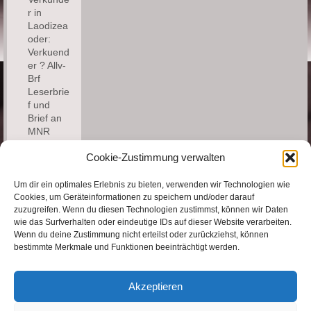
r in
Laodizea
oder:
Verkuend
er ? Allv-
Brf
Leserbrie
f und
Brief an
MNR
Cookie-Zustimmung verwalten
Kontakt
Um dir ein optimales Erlebnis zu bieten, verwenden wir Technologien wie
Cookies, um Geräteinformationen zu speichern und/oder darauf
zuzugreifen. Wenn du diesen Technologien zustimmst, können wir Daten
Bernd
wie das Surfverhalten oder eindeutige IDs auf dieser Website verarbeiten.
Fischer
Wenn du deine Zustimmung nicht erteilst oder zurückziehst, können
Email:
bestimmte Merkmale und Funktionen beeinträchtigt werden.
bernd.fi@mail.de
Akzeptieren