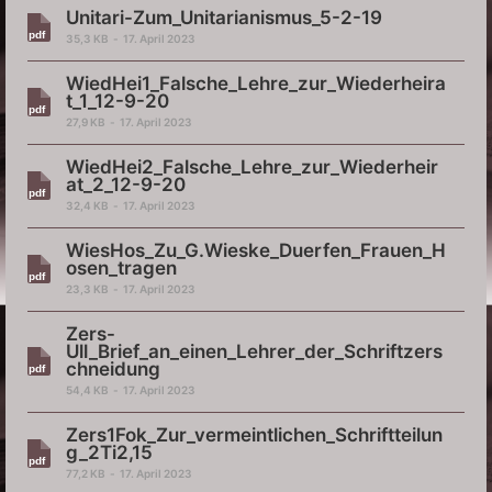
Unitari-Zum_Unitarianismus_5-2-19
35,3 KB
17. April 2023
WiedHei1_Falsche_Lehre_zur_Wiederheira
t_1_12-9-20
27,9 KB
17. April 2023
WiedHei2_Falsche_Lehre_zur_Wiederheir
at_2_12-9-20
32,4 KB
17. April 2023
WiesHos_Zu_G.Wieske_Duerfen_Frauen_H
osen_tragen
23,3 KB
17. April 2023
Zers-
Ull_Brief_an_einen_Lehrer_der_Schriftzers
chneidung
54,4 KB
17. April 2023
Zers1Fok_Zur_vermeintlichen_Schriftteilun
g_2Ti2,15
77,2 KB
17. April 2023