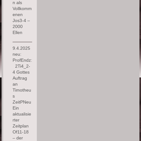
n als
Vollkomm
enen
Jos3-4 –
2000
Ellen
9.4.2025
neu:
ProfEndz:
2Ti4_2-
4 Gottes
Auftrag
an
Timotheu
s
ZeitPNeu
Ein
aktualisie
rter
Zeitplan
Of11-18
– der