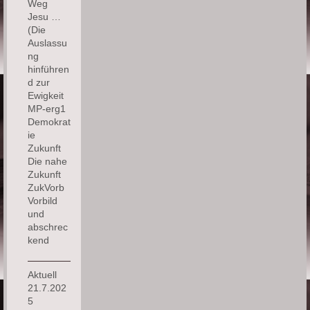
Weg
Jesu …
(Die
Auslassu
ng
hinführen
d zur
Ewigkeit
MP-erg1
Demokrat
ie
Zukunft
Die nahe
Zukunft
ZukVorb
Vorbild
und
abschrec
kend
Aktuell
21.7.202
5