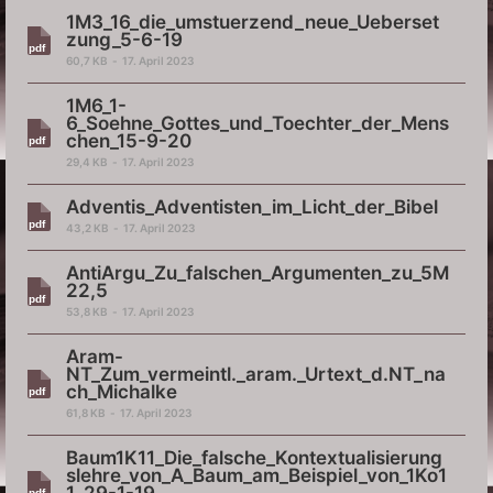
Fragen
1M3_16_die_umstuerzend_neue_Ueberset
zung_5-6-19
Wiki
60,7 KB
17. April 2023
Über mich
1M6_1-
6_Soehne_Gottes_und_Toechter_der_Mens
chen_15-9-20
29,4 KB
17. April 2023
Adventis_Adventisten_im_Licht_der_Bibel
43,2 KB
17. April 2023
AntiArgu_Zu_falschen_Argumenten_zu_5M
22,5
53,8 KB
17. April 2023
Aram-
NT_Zum_vermeintl._aram._Urtext_d.NT_na
ch_Michalke
61,8 KB
17. April 2023
Baum1K11_Die_falsche_Kontextualisierung
slehre_von_A_Baum_am_Beispiel_von_1Ko1
1_29-1-19